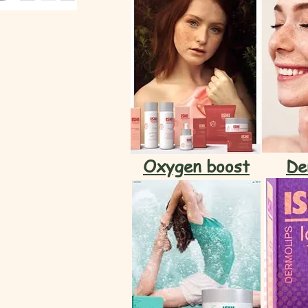
Oxygen boost
De