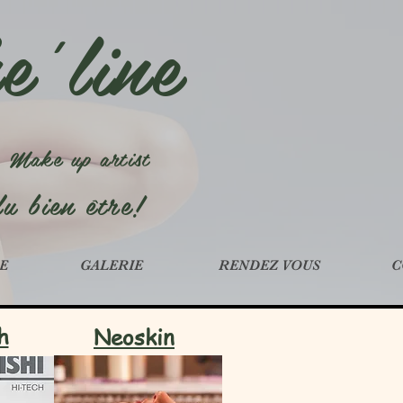
e'line
- Make up artist
du bien être!
E
GALERIE
RENDEZ VOUS
C
h
Neoskin