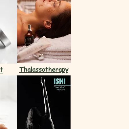
t
Thalassotherapy