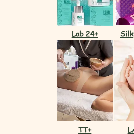
Lab 24+
Sil
TT+
L