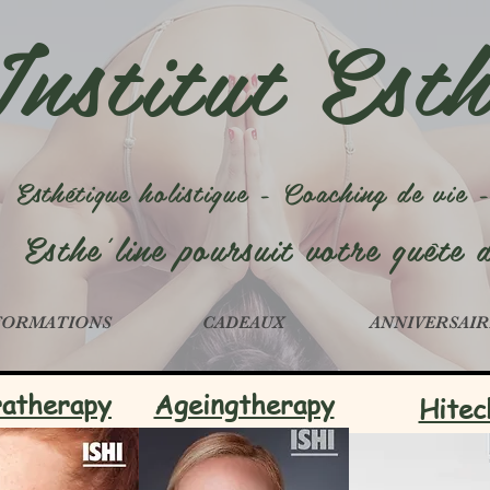
Institut Esth
Esthétique holistique - Coaching de vie 
Esthe'line poursuit votre quête 
FORMATIONS
CADEAUX
ANNIVERSAIR
atherapy
Ageingtherapy
Hitec