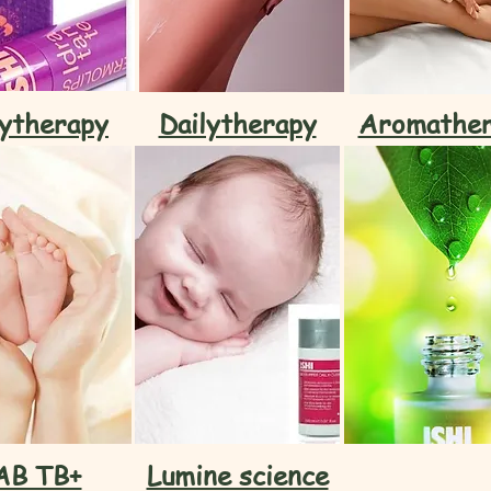
kytherapy
Dailytherapy
Aromather
AB TB+
Lumine science