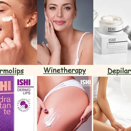
Winetherapy
rmolips
Depilar