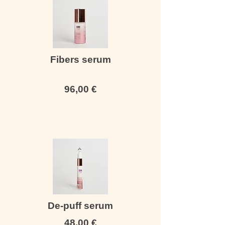
Fibers serum
96,00
€
De-puff serum
48,00
€