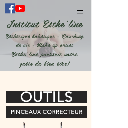
Institut Esthe'line
Esthétique holistique - Coaching
de vie - Make up artist
Esthe'line poursuit votre
quête du bien être!
OUTILS
PINCEAUX CORRECTEUR